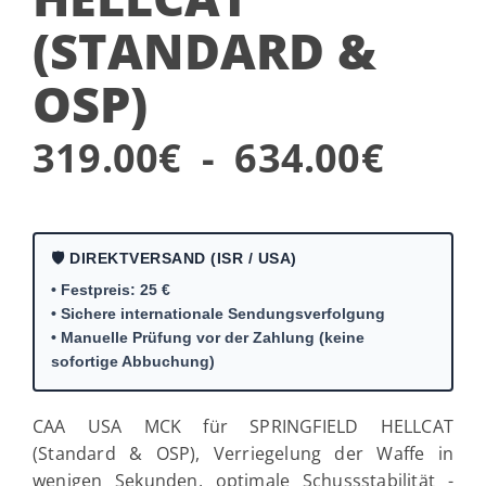
(STANDARD &
OSP)
Prei
319.00
€
-
634.00
€
319.
€
🛡️ DIREKTVERSAND (ISR / USA)
• Festpreis: 25 €
bis
• Sichere internationale Sendungsverfolgung
• Manuelle Prüfung vor der Zahlung (keine
634.
sofortige Abbuchung)
€
CAA USA MCK für SPRINGFIELD HELLCAT
(Standard & OSP), Verriegelung der Waffe in
wenigen Sekunden, optimale Schussstabilität -