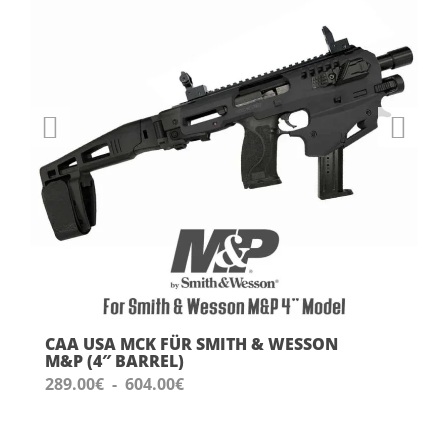
CAA USA MCK FÜR SMITH & WESSON
M&P (4″ BARREL)
Preisspanne:
289.00
€
-
604.00
€
289.00
€
bis
604.00