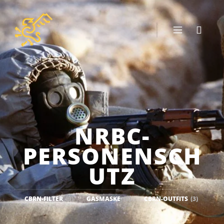
NRBC-
PERSONENSCH
UTZ
CBRN-FILTER
(9)
GASMASKE
(9)
CBRN-OUTFITS
(3)