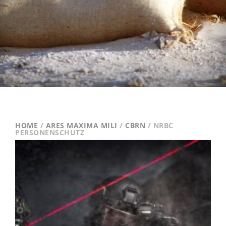
HOME
/
ARES MAXIMA MILI
/
CBRN
/ NRBC
PERSONENSCHUTZ