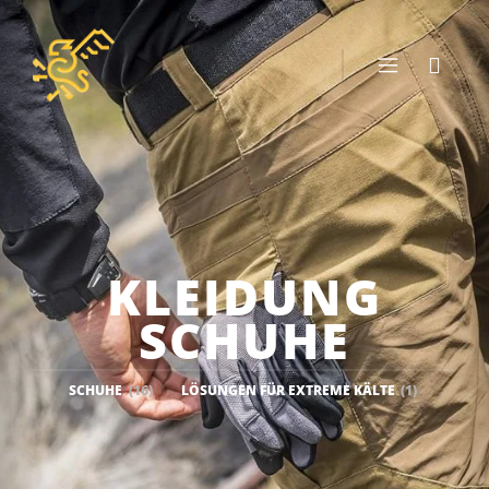
KLEIDUNG
SCHUHE
SCHUHE
(16)
LÖSUNGEN FÜR EXTREME KÄLTE
(1)